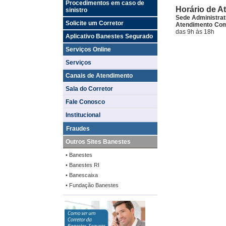
Procedimentos em caso de
Horário de A
sinistro
Sede Administrat
Solicite um Corretor
Atendimento Come
das 9h às 18h
Aplicativo Banestes Segurado
Serviços Online
Serviços
Canais de Atendimento
Sala do Corretor
Fale Conosco
Institucional
Fraudes
Outros Sites Banestes
• Banestes
• Banestes RI
• Banescaixa
• Fundação Banestes