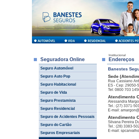
Institucional
Seguradora Online
Endereços
Seguro Automóvel
Banestes Segu
Sede (Atendime
Seguro Auto Pop
Rua Cassiano Antô
Seguro Habitacional
ES - Cep: 29050-
Tel: 0800 703 145
Seguro de Vida
Atendimento C
Seguro Prestamista
Alessandra Margo
Tel.: (27) 3371-50
Seguro Residencial
E-mail: amargon@
Seguro de Acidentes Pessoais
Atendimento C
Silvana Pereira D
Seguro do Cartão
Tel.: (28) 3383-50
E-mail: spcarval
Seguros Empresariais