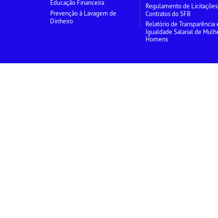
Educação Financeira
Regulamento de Licitações
Prevenção à Lavagem de
Contratos do SFB
Dinheiro
Relatório de Transparência 
Igualdade Salarial de Mulh
Homens