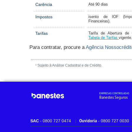
Carência
Até 90 dias
Impostos
isento de IOF (Impo
Financeiras).
Tarifas
Tarifa de Abertura de 
Tabela de Tarifas
vigente
Para contratar, procure a
Agência Nossocrédit
¹ Sujeito à Análise Cadastral e de Crédito.
EMPRESAS CONTROLADAS
Banestes Seguros
Ouvidoria
SAC
- 0800 727 0474
- 0800 727 0030