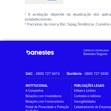
¹ A aceitação depende da atualização dos aplica
estabelecimento.
² Parceiras da marca Bin: Sipag,Tendência, Conekta 
EMPRESAS CONTROLADAS
Banestes Seguros
Ouvidoria
SAC
- 0800 727 0474
- 0800 727 0030
INSTITUCIONAL
PUBLICAÇÕES LEGAIS
A Companhia
Editais e Leilões
Relações com Investidores
Contratos e Aditivos
Relações com Fornecedores
Inexigibilidades
Portal de Privacidade e Proteção
Cadastramento de Empresa
de Dados