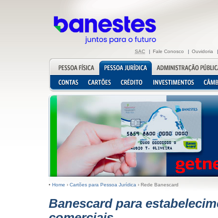
SAC
|
Fale Conosco
|
Ouvidoria
•
Home
›
Cartões para Pessoa Jurídica
› Rede Banescard
Banescard para estabelecim
comerciais