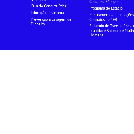
Concurso Público
Guia de Conduta Ética
Programa de Estágio
Educação Financeira
Regulamento de Licitações
Prevenção à Lavagem de
Contratos do SFB
Dinheiro
Relatório de Transparência 
Igualdade Salarial de Mulh
Homens