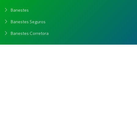
Banestes
Banestes Seguros
Banestes Corretora
Contato
(27) 3383-3100
Outros contatos
asset@banestes.com.br
Endereço
Rua Manoel Feu Subtil, 60, Enseada do Suá, Vitória - ES,
29050-400, 3° Andar