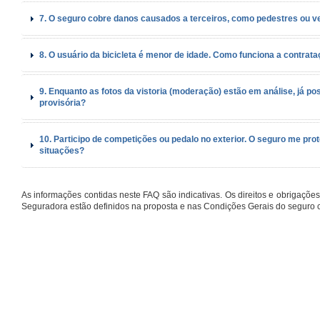
7. O seguro cobre danos causados a terceiros, como pedestres ou v
8. O usuário da bicicleta é menor de idade. Como funciona a contrat
9. Enquanto as fotos da vistoria (moderação) estão em análise, já p
provisória?
10. Participo de competições ou pedalo no exterior. O seguro me pr
situações?
As informações contidas neste FAQ são indicativas. Os direitos e obrigaçõ
Seguradora estão definidos na proposta e nas Condições Gerais do seguro c