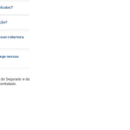
eículos?
ação?
ossuo cobertura
otege nessas
es do Segurado e da
ontratado.