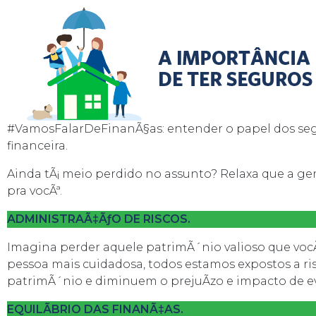
#VamosFalarDeFinanÃ§as: entender o papel dos segur
financeira.
Ainda tÃ¡ meio perdido no assunto? Relaxa que a g
pra vocÃª.
ADMINISTRAÃ‡ÃƒO DE RISCOS.
Imagina perder aquele patrimÃ´nio valioso que voc
pessoa mais cuidadosa, todos estamos expostos a ri
patrimÃ´nio e diminuem o prejuÃ­zo e impacto de e
EQUILÃBRIO DAS FINANÃ‡AS.